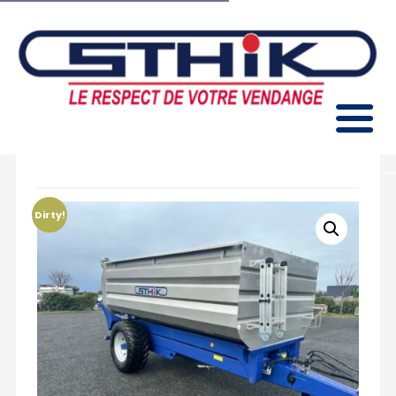
Benne Elévatrice à Porte 80HL
Dirty!