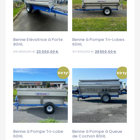
Benne Elévatrice à Porte
Benne à Pompe Tri-Lobes
80HL
60HL
29 950,00
€
23 000,00
€
37 300,00
€
29 500,00
€
Dirty!
Dirty!
Benne à Pompe Tri-Lobe
Benne à Pompe à Queue
60HL
de Cochon 80HL