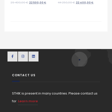
29 400,00
€
22 500,00
€
44 250,00
€
22 400,00
€
CONTACT US
STHIK is present in many countries. Please contact us
for
Learn more