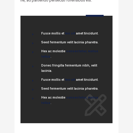
ne, ad partiendo persecuti forensibus est.
Fusce mollis et
leo sit
amet tincidunt.
Seed fermentum velit lacinia pharetra.
Hex ac molestie
consectetur, metus
tellus
.
Donec fringilla fermentum nibh, velit
lacinia.
Fusce mollis et
leo sit
amet tincidunt.
Seed fermentum velit lacinia pharetra.
Hex ac molestie
consectetur, metus
tellus
.