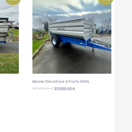
Benne Elévatrice à Porte 80HL
29 950,00
€
23 000,00
€