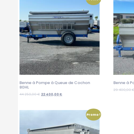
Benne à Pompe à Queue de Cochon
Benne à P
80HL
29 400,00
44 250,00
€
22 400,00
€
Promo !