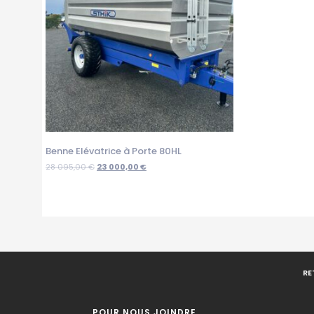
Benne Elévatrice à Porte 80HL
28 095,00
€
23 000,00
€
RE
POUR NOUS JOINDRE