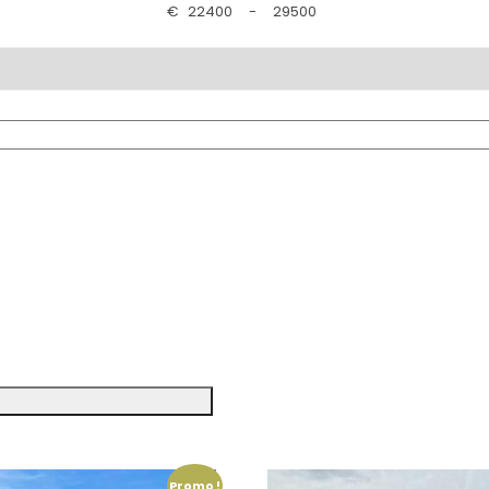
€
-
Promo !