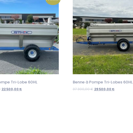
ompe Tri-Lobe 60HL
Benne à Pompe Tri-Lobes 60HL
€
22 500,00
€
37 300,00
€
29 500,00
€