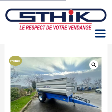
Benne Elévatrice à Porte 80HL
Promo !