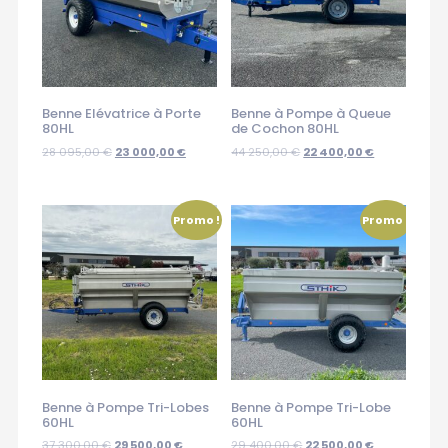
Benne Elévatrice à Porte
Benne à Pompe à Queue
80HL
de Cochon 80HL
28 095,00
€
23 000,00
€
44 250,00
€
22 400,00
€
Promo !
Promo !
Benne à Pompe Tri-Lobes
Benne à Pompe Tri-Lobe
60HL
60HL
37 300,00
€
29 500,00
€
29 400,00
€
22 500,00
€