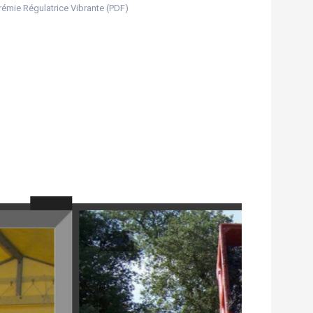
Trémie Régulatrice Vibrante (PDF)
.02